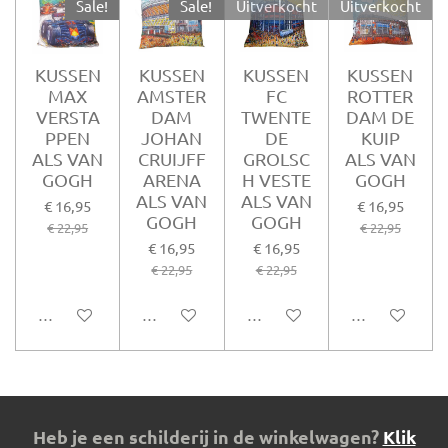
Sale!
Sale!
Uitverkocht
Uitverkocht
KUSSEN
KUSSEN
KUSSEN
KUSSEN
MAX
AMSTER
FC
ROTTER
VERSTA
DAM
TWENTE
DAM DE
PPEN
JOHAN
DE
KUIP
ALS VAN
CRUIJFF
GROLSC
ALS VAN
GOGH
ARENA
H VESTE
GOGH
ALS VAN
ALS VAN
€ 16,95
€ 16,95
GOGH
GOGH
€ 22,95
€ 22,95
€ 16,95
€ 16,95
€ 22,95
€ 22,95
In winkelwagen
In winkelwagen
Houd mij op de hoogte
Houd mij op d
Heb je een schilderij in de winkelwagen?
Klik