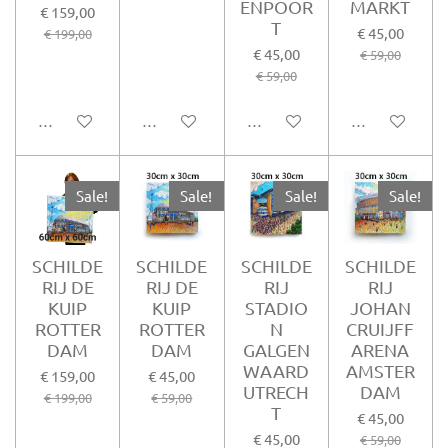
ENPOOR
MARKT
€ 159,00
T
€ 45,00
€ 199,00
€ 45,00
€ 59,00
€ 59,00
In winkelwagen
In winkelwagen
In winkelwagen
In winkelwag
Sale!
Sale!
Sale!
Sale!
SCHILDE
SCHILDE
SCHILDE
SCHILDE
RIJ DE
RIJ DE
RIJ
RIJ
KUIP
KUIP
STADIO
JOHAN
ROTTER
ROTTER
N
CRUIJFF
DAM
DAM
GALGEN
ARENA
WAARD
AMSTER
€ 159,00
€ 45,00
UTRECH
DAM
€ 199,00
€ 59,00
T
€ 45,00
€ 45,00
€ 59,00