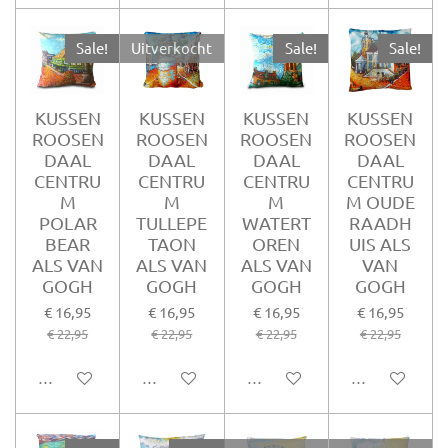
Sale!
Uitverkocht
Sale!
Sale!
KUSSEN
KUSSEN
KUSSEN
KUSSEN
ROOSEN
ROOSEN
ROOSEN
ROOSEN
DAAL
DAAL
DAAL
DAAL
CENTRU
CENTRU
CENTRU
CENTRU
M
M
M
M OUDE
POLAR
TULLEPE
WATERT
RAADH
BEAR
TAON
OREN
UIS ALS
ALS VAN
ALS VAN
ALS VAN
VAN
GOGH
GOGH
GOGH
GOGH
€ 16,95
€ 16,95
€ 16,95
€ 16,95
€ 22,95
€ 22,95
€ 22,95
€ 22,95
In winkelwagen
Houd mij op de hoogte
In winkelwagen
In winkelwag