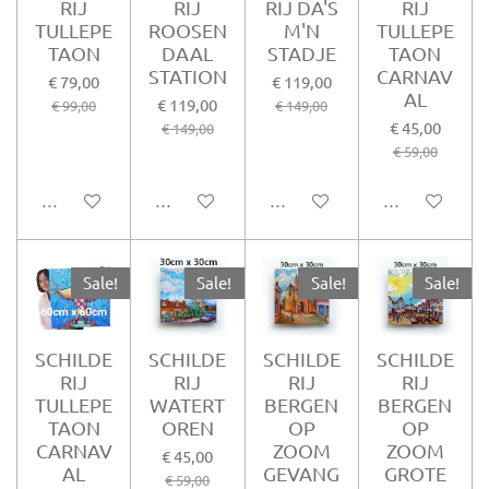
RIJ
RIJ
RIJ DA'S
RIJ
TULLEPE
ROOSEN
M'N
TULLEPE
TAON
DAAL
STADJE
TAON
STATION
CARNAV
€ 79,00
€ 119,00
AL
€ 119,00
€ 99,00
€ 149,00
€ 45,00
€ 149,00
€ 59,00
In winkelwagen
In winkelwagen
In winkelwagen
In winkelwag
Sale!
Sale!
Sale!
Sale!
SCHILDE
SCHILDE
SCHILDE
SCHILDE
RIJ
RIJ
RIJ
RIJ
TULLEPE
WATERT
BERGEN
BERGEN
TAON
OREN
OP
OP
CARNAV
ZOOM
ZOOM
€ 45,00
AL
GEVANG
GROTE
€ 59,00