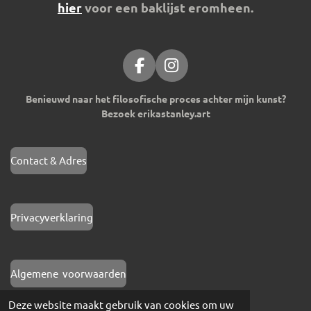
hier
voor een baklijst eromheen.
F
I
a
n
Benieuwd naar het filosofische proces achter mijn kunst?
c
s
Bezoek erikastanley.art
e
t
b
a
o
g
Contact & Adres
o
r
k
a
m
Privacyverklaring
Algemene voorwaarden
Deze website maakt gebruik van cookies om uw