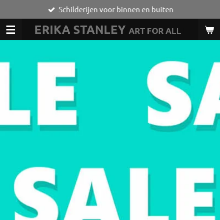
Schilderijen voor binnen en buiten
Ga
direct
ERIKA STANLEY
ART FOR ALL
L
naar
de
hoofdinhoud