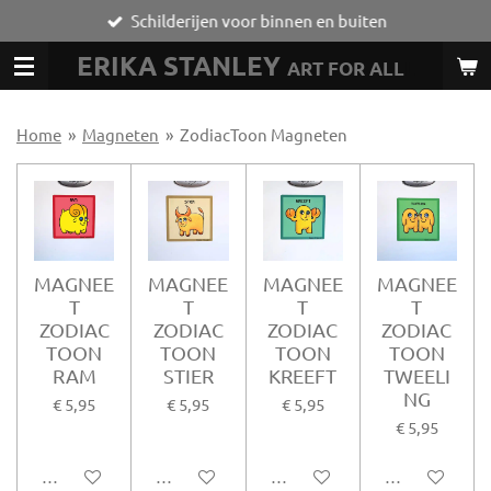
Schilderijen voor binnen en buiten
Ga
direct
ERIKA STANLEY
ART FOR ALL
L
naar
de
hoofdinhoud
Home
»
Magneten
»
ZodiacToon Magneten
MAGNEE
MAGNEE
MAGNEE
MAGNEE
T
T
T
T
ZODIAC
ZODIAC
ZODIAC
ZODIAC
TOON
TOON
TOON
TOON
RAM
STIER
KREEFT
TWEELI
NG
€ 5,95
€ 5,95
€ 5,95
€ 5,95
In winkelwagen
In winkelwagen
In winkelwagen
In winkelwag