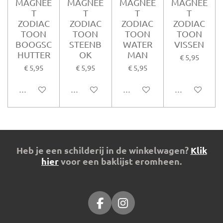
MAGNEE
MAGNEE
MAGNEE
MAGNEE
T
T
T
T
ZODIAC
ZODIAC
ZODIAC
ZODIAC
TOON
TOON
TOON
TOON
BOOGSC
STEENB
WATER
VISSEN
HUTTER
OK
MAN
€ 5,95
€ 5,95
€ 5,95
€ 5,95
In winkelwagen
In winkelwagen
In winkelwagen
In winkelwag
Heb je een schilderij in de winkelwagen?
Klik
hier
voor een baklijst eromheen.
F
I
a
n