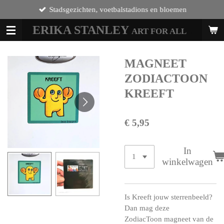
Stadsgezichten, voetbalstadions en bloemen
Ga
direct
ERIKA STANLEY
ART FOR ALL
L
naar
de
hoofdinhoud
MAGNEET
ZODIACTOON
KREEFT
€ 5,95
In
winkelwagen
Is Kreeft jouw sterrenbeeld?
Dan mag deze
ZodiacToon magneet van de