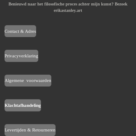
Benieuwd naar het filosofische proces achter mijn kunst? Bezoek
c
s
erikastanley.art
e
t
b
a
o
g
Contact & Adres
o
r
k
a
m
Privacyverklaring
Algemene voorwaarden
Klachtafhandeling
Levertijden & Retourneren