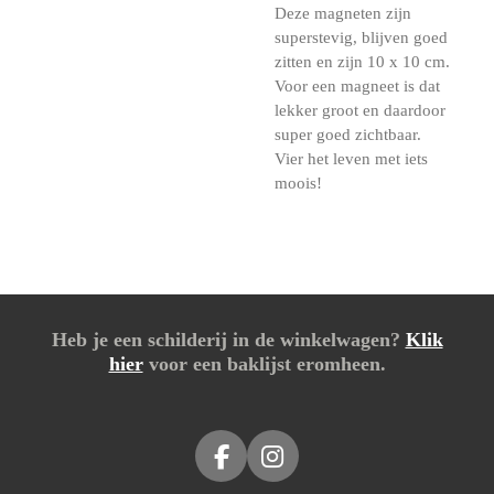
Deze magneten zijn
superstevig, blijven goed
zitten en zijn 10 x 10 cm.
Voor een magneet is dat
lekker groot en daardoor
super goed zichtbaar.
Vier het leven met iets
moois!
Heb je een schilderij in de winkelwagen?
Klik
hier
voor een baklijst eromheen.
F
I
a
n