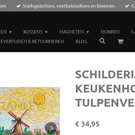
ten
Stadsgezichten, voetbalstadions en bloemen
C
JEN
KUSSENS
MAGNETEN
MOKKEN
C
LEVERTIJDEN & RETOURNEREN
BLOG
SCHILDERI
KEUKENH
TULPENVE
€ 34,95