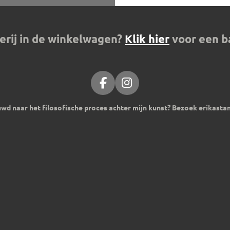
derij in de winkelwagen?
Klik hier
voor een b
F
I
a
n
wd naar het filosofische proces achter mijn kunst? Bezoek erikastan
c
s
e
t
b
a
o
g
o
r
k
a
m