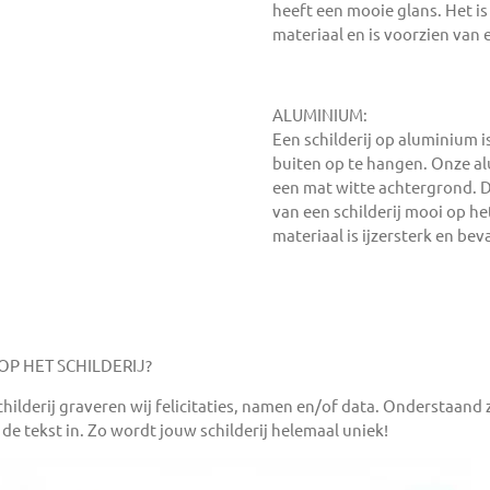
heeft een mooie glans. Het i
materiaal en is voorzien van
ALUMINIUM:
Een schilderij op aluminium 
buiten op te hangen. Onze a
een mat witte achtergrond. 
van een schilderij mooi op h
materiaal is ijzersterk en b
P HET SCHILDERIJ?
ilderij graveren wij felicitaties, namen en/of data. Onderstaand z
e de tekst in. Zo wordt jouw schilderij helemaal uniek!