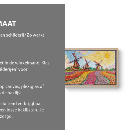
MAAT
een schilderij? Zo werkt
 het in de winkelmand. Kies
lderijen' voor
 op canvas, plexiglas of
 de baklijst.
tsluitend verkrijgbaar
en losse baklijsten. Je
bezorgd.