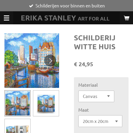
Schilderijen voor binnen en buiten
Ga
direct
ERIKA STANLEY
ART FOR ALL
L
naar
de
hoofdinhoud
SCHILDERIJ
WITTE HUIS
€ 24,95
Materiaal
Maat