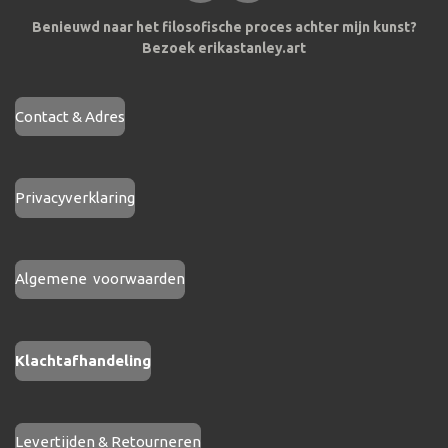
a
n
Benieuwd naar het filosofische proces achter mijn kunst?
c
s
Bezoek erikastanley.art
e
t
b
a
o
g
Contact & Adres
o
r
k
a
m
Privacyverklaring
Algemene voorwaarden
Klachtafhandeling
Levertijden & Retourneren