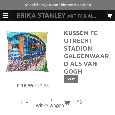
Schilderijen voor binnen en buiten
Ga
direct
ERIKA STANLEY
ART FOR ALL
L
naar
de
hoofdinhoud
KUSSEN FC
UTRECHT
STADION
GALGENWAAR
D ALS VAN
GOGH
Sale!
€ 16,95
€ 22,95
In
winkelwagen