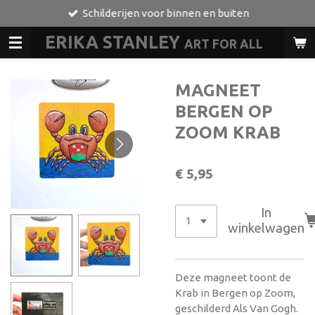
Schilderijen voor binnen en buiten
Ga
direct
ERIKA STANLEY
ART FOR ALL
L
naar
de
hoofdinhoud
MAGNEET
BERGEN OP
ZOOM KRAB
€ 5,95
In
winkelwagen
Deze magneet toont de
Krab in Bergen op Zoom,
geschilderd Als Van Gogh.