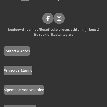
F
I
a
n
Benieuwd naar het filosofische proces achter mijn kunst?
c
s
Bezoek erikastanley.art
e
t
b
a
o
g
Contact & Adres
o
r
k
a
m
Privacyverklaring
Algemene voorwaarden