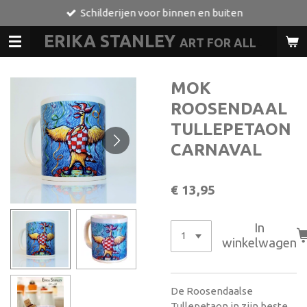
Schilderijen voor binnen en buiten
Ga
direct
ERIKA STANLEY
ART FOR ALL
L
naar
de
hoofdinhoud
MOK
ROOSENDAAL
TULLEPETAON
CARNAVAL
€ 13,95
In
winkelwagen
De Roosendaalse
Tullepetaon in zijn beste