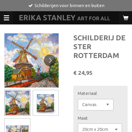
Schilderijen voor binnen en buiten
Ga
direct
ERIKA STANLEY
ART FOR ALL
L
naar
de
hoofdinhoud
SCHILDERIJ DE
STER
ROTTERDAM
€ 24,95
Materiaal
Maat