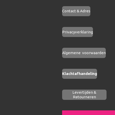
Contact & Adres
Privacyverklaring
Algemene voorwaarden
Klachtafhandeling
Levertijden &
Retourneren