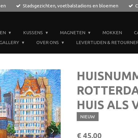
ten
Stadsgezichten, voetbalstadions en bloemen
C
JEN
KUSSENS
MAGNETEN
MOKKEN
C
 GALLERY
OVER ONS
LEVERTIJDEN & RETOURNE
HUISNUM
ROTTERDA
HUIS ALS
NIEUW
€ 45,00