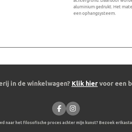
achtergrond. Daardoor worde
aluminium gedrukt. Het mater
een ophangsysteem.
erij in de winkelwagen?
Klik hier
voor een b
F
I
a
n
d naar het filosofische proces achter mijn kunst? Bezoek erikasta
c
s
e
t