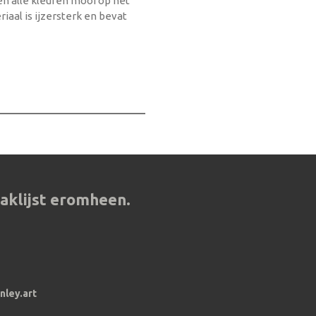
n alle kleuren mooi op het
iaal is ijzersterk en bevat
aklijst eromheen.
nley.art