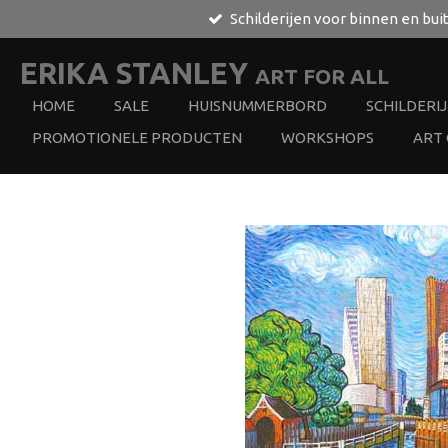
Schilderijen voor binnen en bui
Ga
direct
naar
ERIKA STANLEY
ART FOR ALL
L
de
HOME
SALE
HUISNUMMERBORD
SCHILDERI
hoofdinhoud
PROMOTIONELE PRODUCTEN
WORKSHOPS
ART